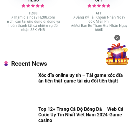
HZ88
6FF
⚡Tham gia ngay HZ88.com
⚡Đăng Ký Tài Khoản Nhận Ngay
🔥chỉ cần tải ứng dụng di động và
66K Miễn Phí
hoàn thành tất cả nhiệm vụ để
🔥Mời Bạn Bè Tham Gia Nhận Ngay
nhận 88K VNĐ
666K
✕
Recent News
Xóc đĩa online uy tín – Tải game xóc đĩa
ăn tiền thật-game tài xỉu đổi tiền thậtt
Top 12+ Trang Cá Độ Bóng Đá – Web Cá
Cược Uy Tín Nhất Việt Nam 2024-Game
casino