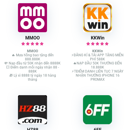
MMOO
KKWin
MMOO
KKWin
🔥 Mưa hồng bao tặng đến
⚡️ĐĂNG KÍ & TẢI APP TẶNG MIỄN
888.888K
PHÍ 588K
💸 Nạp đầu từ 50K nhận đến 8888K
🔥NẠP ĐẦU 50K THƯỞNG ĐẾN
💥 Điểm danh mỗi ngày nhận 88 -
18.888K
888K
⚡️TĐIỂM DANH LIÊN TỤC 7 NGÀY
🎁 Lỳ xì 8888 tỷ ngày 18 hàng
NHẬN THƯỞNG IPHONE 16
tháng
PROMAX
HZ88
6FF