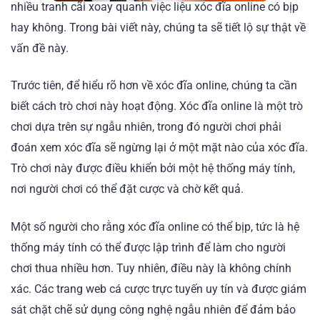
nhiều tranh cãi xoay quanh việc liệu xóc đĩa online có bịp
hay không. Trong bài viết này, chúng ta sẽ tiết lộ sự thật về
vấn đề này.
Trước tiên, để hiểu rõ hơn về xóc đĩa online, chúng ta cần
biết cách trò chơi này hoạt động. Xóc đĩa online là một trò
chơi dựa trên sự ngẫu nhiên, trong đó người chơi phải
đoán xem xóc đĩa sẽ ngừng lại ở một mặt nào của xóc đĩa.
Trò chơi này được điều khiển bởi một hệ thống máy tính,
nơi người chơi có thể đặt cược và chờ kết quả.
Một số người cho rằng xóc đĩa online có thể bịp, tức là hệ
thống máy tính có thể được lập trình để làm cho người
chơi thua nhiều hơn. Tuy nhiên, điều này là không chính
xác. Các trang web cá cược trực tuyến uy tín và được giám
sát chặt chẽ sử dụng công nghệ ngẫu nhiên để đảm bảo