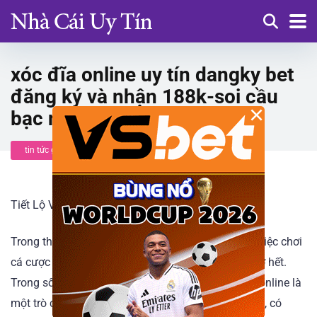
xóc đĩa online uy tín dangky bet
đăng ký và nhận 188k-soi cầu
×
bạc nhớ
tin tức game
Tiết Lộ Về Xóc Đĩa Online Có Bịp Hay Không?
Trong thời đại công nghệ phát triển như hiện nay, việc chơi
cá cược trực tuyến đã trở nên phổ biến hơn bao giờ hết.
Trong số các trò chơi trực tuyến phổ biến, xóc đĩa online là
một trò chơi được nhiều người yêu thích. Tuy nhiên, có