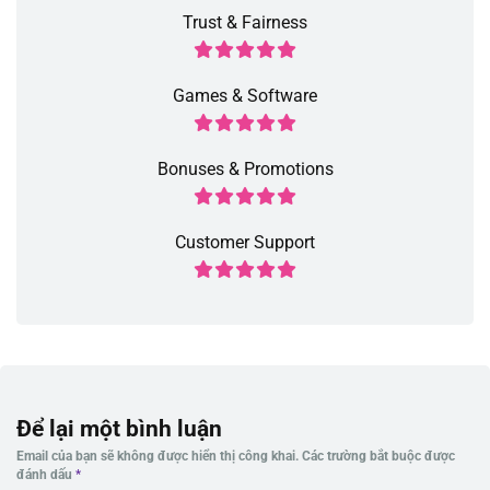
Trust & Fairness
Games & Software
Bonuses & Promotions
Customer Support
Để lại một bình luận
Email của bạn sẽ không được hiển thị công khai.
Các trường bắt buộc được
đánh dấu
*