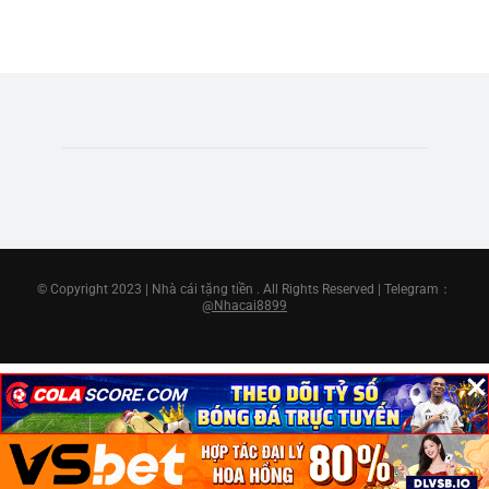
© Copyright 2023 | Nhà cái tặng tiền . All Rights Reserved | Telegram：
@Nhacai8899
×
×
×