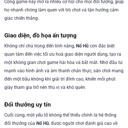
Cổng game này mở ra nhiều cơ hội cho mọi đối tượng, giúp
họ nhanh chóng làm quen với trò chơi và tận hưởng cảm
giác chiến thắng.
Giao diện, đồ họa ấn tượng
Không chỉ chú trọng đến tính năng,
Nổ Hũ
còn đặc biệt
quan tâm đến việc tối ưu hoá giao diện người dùng, tạo ra
một không gian chơi game hài hòa và bắt mắt. Nhờ đầu tư
mạnh vào hình ảnh và âm thanh chân thực, sân chơi mang
đến một bầu không khí giải trí đỉnh cao, khiến mỗi phút
giây tham gia trở nên thú vị và khó quên.
Đổi thưởng uy tín
Cuối cùng, một yếu tố không thể thiếu chính là hệ thống
đổi thưởng của
Nổ Hũ
, được người chơi đánh giá cao về