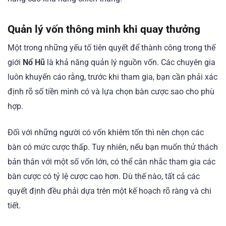
Quản lý vốn thông minh khi quay thưởng
Một trong những yếu tố tiên quyết để thành công trong thế
giới
Nổ Hũ
là khả năng quản lý nguồn vốn. Các chuyên gia
luôn khuyến cáo rằng, trước khi tham gia, bạn cần phải xác
định rõ số tiền mình có và lựa chọn bàn cược sao cho phù
hợp.
Đối với những người có vốn khiêm tốn thì nên chọn các
bàn có mức cược thấp. Tuy nhiên, nếu bạn muốn thử thách
bản thân với một số vốn lớn, có thể cân nhắc tham gia các
bàn cược có tỷ lệ cược cao hơn. Dù thế nào, tất cả các
quyết định đều phải dựa trên một kế hoạch rõ ràng và chi
tiết.