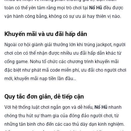
toàn có thể yên tâm rằng mọi trò chơi tại
Nổ Hũ
đều được
vận hành công bằng, không có sự ưu ái hay thiên vị nào.
Khuyến mãi và ưu đãi hấp dẫn
Ngoài cơ hội giành giải thưởng lớn khi trúng jackpot, người
chơi còn có thể nhận được nhiều ưu đãi hấp dẫn khác từ
cổng game. Nohu tổ chức các chương trình khuyến mãi
đặc biệt như phát mã code miễn phí, ưu đãi cho người chơi
mới, khuyến mãi nạp tiền lần đầu…
Quy tắc đơn giản, dễ tiếp cận
Với hệ thống luật chơi ngắn gọn và dễ hiểu,
Nổ Hũ
nhanh
chóng thu hút sự tham gia của đông đảo người chơi, từ
những tân binh cho đến các cao thủ dày dạn kinh nghiệm.