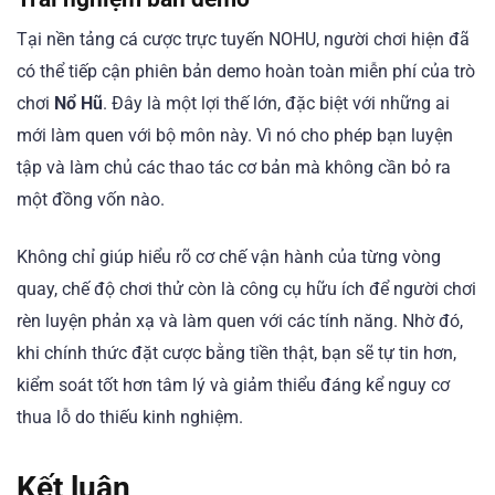
Tại nền tảng cá cược trực tuyến NOHU, người chơi hiện đã
có thể tiếp cận phiên bản demo hoàn toàn miễn phí của trò
chơi
Nổ Hũ
. Đây là một lợi thế lớn, đặc biệt với những ai
mới làm quen với bộ môn này. Vì nó cho phép bạn luyện
tập và làm chủ các thao tác cơ bản mà không cần bỏ ra
một đồng vốn nào.
Không chỉ giúp hiểu rõ cơ chế vận hành của từng vòng
quay, chế độ chơi thử còn là công cụ hữu ích để người chơi
rèn luyện phản xạ và làm quen với các tính năng. Nhờ đó,
khi chính thức đặt cược bằng tiền thật, bạn sẽ tự tin hơn,
kiểm soát tốt hơn tâm lý và giảm thiểu đáng kể nguy cơ
thua lỗ do thiếu kinh nghiệm.
Kết luận