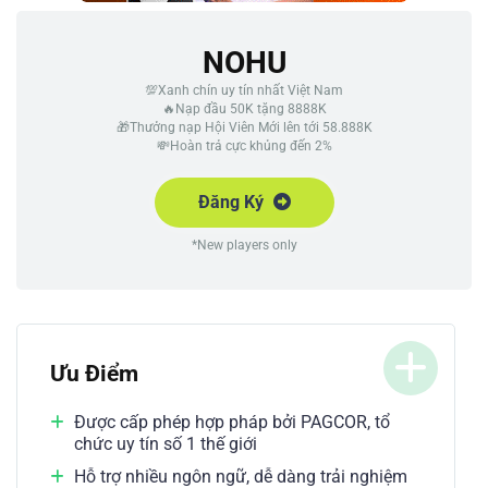
NOHU
💯Xanh chín uy tín nhất Việt Nam
🔥Nạp đầu 50K tặng 8888K
🎁Thưởng nạp Hội Viên Mới lên tới 58.888K
💸Hoàn trả cực khủng đến 2%
Đăng Ký
*New players only
Ưu Điểm
Được cấp phép hợp pháp bởi PAGCOR, tổ
chức uy tín số 1 thế giới
Hỗ trợ nhiều ngôn ngữ, dễ dàng trải nghiệm