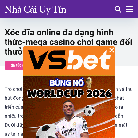
Xóc đĩa online đa dạng hình
thức-mega casino chơi game đổi
×
thưởng-rồng bạch kim 247
tin tức game
Trò chơi slot nổ hũ đang ngày càng trở nên phổ biến và thu
hút đông đảo người chơi trên toàn thế giới. Với sự phát
triển của công nghệ, các nhà phát triển game đã tạo ra
nhiều trò chơi slot nổ hũ đổi tiền mặt uy tín và hấp dẫn.
Dưới đây là danh sách 10+ game slot nổ hũ đổi tiền mặt
uy tín năm 2023 mà bạn không thể bỏ qua.