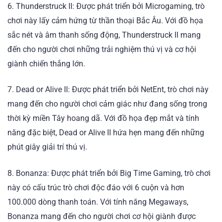
6. Thunderstruck II: Được phát triển bởi Microgaming, trò
chơi này lấy cảm hứng từ thần thoại Bắc Âu. Với đồ họa
sắc nét và âm thanh sống động, Thunderstruck II mang
đến cho người chơi những trải nghiệm thú vị và cơ hội
giành chiến thắng lớn.
7. Dead or Alive II: Được phát triển bởi NetEnt, trò chơi này
mang đến cho người chơi cảm giác như đang sống trong
thời kỳ miền Tây hoang dã. Với đồ họa đẹp mắt và tính
năng đặc biệt, Dead or Alive II hứa hẹn mang đến những
phút giây giải trí thú vị.
8. Bonanza: Được phát triển bởi Big Time Gaming, trò chơi
này có cấu trúc trò chơi độc đáo với 6 cuộn và hơn
100.000 dòng thanh toán. Với tính năng Megaways,
Bonanza mang đến cho người chơi cơ hội giành được