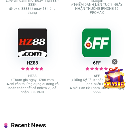
💥 Điểm danh mỗi ngày nhận 88 -
18.888K
888K
⚡️TĐIỂM DANH LIÊN TỤC 7 NGÀY
🎁 Lỳ xì 8888 tỷ ngày 18 hàng
NHẬN THƯỞNG IPHONE 16
tháng
PROMAX
✕
HZ88
6FF
HZ88
6FF
⚡Tham gia ngay HZ88.com
⚡Đăng Ký Tài Khoản Nhận Ngay
🔥chỉ cần tải ứng dụng di động và
66K Miễn Phí
hoàn thành tất cả nhiệm vụ để
🔥Mời Bạn Bè Tham Gia Nhận Ngay
nhận 88K VNĐ
666K
Recent News