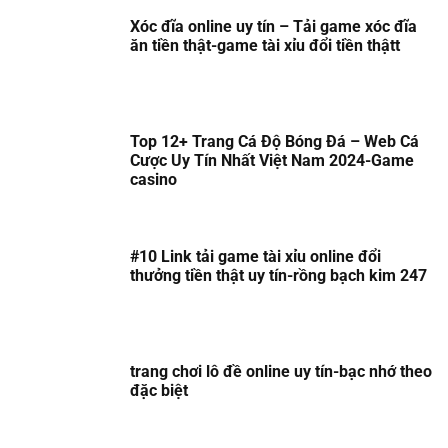
Xóc đĩa online uy tín – Tải game xóc đĩa
ăn tiền thật-game tài xỉu đổi tiền thậtt
Top 12+ Trang Cá Độ Bóng Đá – Web Cá
Cược Uy Tín Nhất Việt Nam 2024-Game
casino
#10 Link tải game tài xỉu online đổi
thưởng tiền thật uy tín-rồng bạch kim 247
trang chơi lô đề online uy tín-bạc nhớ theo
đặc biệt