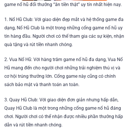
game nổ hũ đổi thưởng “ăn tiền thật” uy tín nhất hiện nay.
1. Nổ Hũ Club: Với giao diện đẹp mắt và hệ thống game đa
dạng, Nổ Hũ Club là một trong những cổng game nổ hũ uy
tín hàng đầu. Người chơi có thể tham gia các sự kiện, nhận
quà tặng và rút tiền nhanh chóng.
2. Vua Nổ Hũ: Với hàng trăm game nổ hũ đa dạng, Vua Nổ
Hũ mang đến cho người chơi những trải nghiệm thú vị và
cơ hội trúng thưởng lớn. Cổng game này cũng có chính
sách bảo mật và thanh toán an toàn.
3. Quay Hũ Club: Với giao diện đơn giản nhưng hấp dẫn,
Quay Hũ Club là một trong những cổng game nổ hũ đáng
chơi. Người chơi có thể nhận được nhiều phần thưởng hấp
dẫn và rút tiền nhanh chóng.