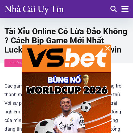
Tài Xỉu Online Có Lừa Đảo Không
? Cách Bịp Game Mới Nhất
×
LuckyBlock-ku bet kubetvn win
tin tức game
Các game nổ hũ đổi thưởng “ăn tiền thật” ngày càng trở
thành một trào lưu phổ biến trong cộng đồng game thủ.
Với sự phát triển của công nghệ, người chơi có thể trải
nghiệm những trò chơi này ngay trên điện thoại di động
của mình. Tuy nhiên, không phải cổng game nào cũng
đáng tin cậy và uy tín. Dưới đây là danh sách 10+ cổng