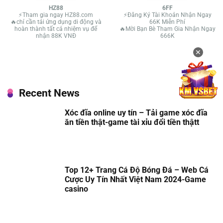
HZ88
6FF
⚡Tham gia ngay HZ88.com
⚡Đăng Ký Tài Khoản Nhận Ngay
🔥chỉ cần tải ứng dụng di động và
66K Miễn Phí
hoàn thành tất cả nhiệm vụ để
🔥Mời Bạn Bè Tham Gia Nhận Ngay
nhận 88K VNĐ
666K
✕
Recent News
Xóc đĩa online uy tín – Tải game xóc đĩa
ăn tiền thật-game tài xỉu đổi tiền thậtt
Top 12+ Trang Cá Độ Bóng Đá – Web Cá
Cược Uy Tín Nhất Việt Nam 2024-Game
casino