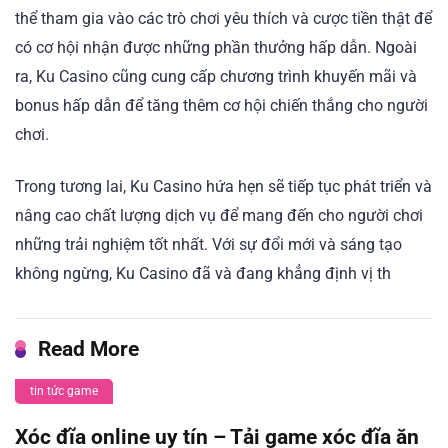
thể tham gia vào các trò chơi yêu thích và cược tiền thật để
có cơ hội nhận được những phần thưởng hấp dẫn. Ngoài
ra, Ku Casino cũng cung cấp chương trình khuyến mãi và
bonus hấp dẫn để tăng thêm cơ hội chiến thắng cho người
chơi.
Trong tương lai, Ku Casino hứa hẹn sẽ tiếp tục phát triển và
nâng cao chất lượng dịch vụ để mang đến cho người chơi
những trải nghiệm tốt nhất. Với sự đổi mới và sáng tạo
không ngừng, Ku Casino đã và đang khẳng định vị th
Read More
tin tức game
Xóc đĩa online uy tín – Tải game xóc đĩa ăn