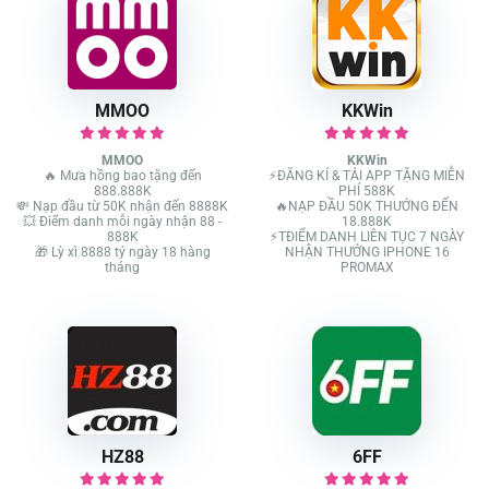
MMOO
KKWin
MMOO
KKWin
🔥 Mưa hồng bao tặng đến
⚡️ĐĂNG KÍ & TẢI APP TẶNG MIỄN
888.888K
PHÍ 588K
💸 Nạp đầu từ 50K nhận đến 8888K
🔥NẠP ĐẦU 50K THƯỞNG ĐẾN
💥 Điểm danh mỗi ngày nhận 88 -
18.888K
888K
⚡️TĐIỂM DANH LIÊN TỤC 7 NGÀY
🎁 Lỳ xì 8888 tỷ ngày 18 hàng
NHẬN THƯỞNG IPHONE 16
tháng
PROMAX
HZ88
6FF