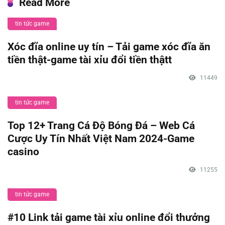
Read More
tin tức game
Xóc đĩa online uy tín – Tải game xóc đĩa ăn
tiền thật-game tài xỉu đổi tiền thậtt
11449
tin tức game
Top 12+ Trang Cá Độ Bóng Đá – Web Cá
Cược Uy Tín Nhất Việt Nam 2024-Game
casino
11255
tin tức game
#10 Link tải game tài xỉu online đổi thưởng