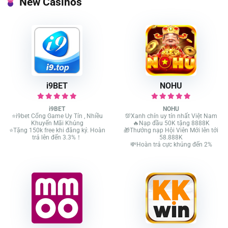
New Casinos
i9BET
NOHU
i9BET
NOHU
⭐️i9bet Cổng Game Uy Tín , Nhiều
💯Xanh chín uy tín nhất Việt Nam
Khuyến Mãi Khủng
🔥Nạp đầu 50K tặng 8888K
⭐️Tặng 150k free khi đăng ký. Hoàn
🎁Thưởng nạp Hội Viên Mới lên tới
trả lên đến 3.3%！
58.888K
💸Hoàn trả cực khủng đến 2%