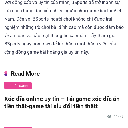
Với đẳng cấp và uy tín của mình, BSports đã trở thành sự
lựa chọn hàng đầu của nhiều người chơi game bài tại Việt
Nam. Đến với BSports, người chơi không chỉ được trải
nghiệm những trò chơi bài đỉnh cao mà còn được đảm bảo
về an toàn và bảo mật thông tin cá nhân. Hãy tham gia
BSports ngay hôm nay để trở thành một thành viên của
cộng đồng game bài hoàng gia uy tín này.
Read More
tin tức game
Xóc đĩa online uy tín – Tải game xóc đĩa ăn
tiền thật-game tài xỉu đổi tiền thậtt
11449