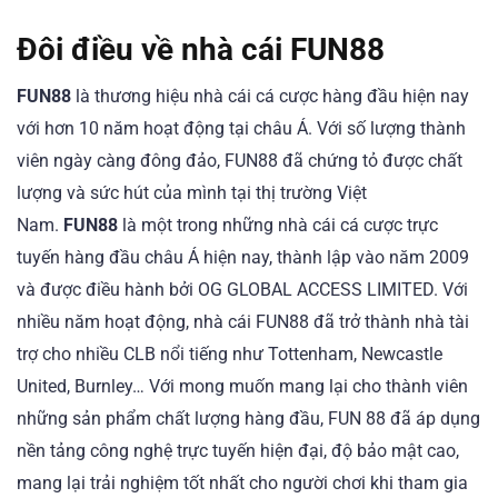
Đôi điều về nhà cái FUN88
FUN88
là thương hiệu nhà cái cá cược hàng đầu hiện nay
với hơn 10 năm hoạt động tại châu Á. Với số lượng thành
viên ngày càng đông đảo, FUN88 đã chứng tỏ được chất
lượng và sức hút của mình tại thị trường Việt
Nam.
FUN88
là một trong những nhà cái cá cược trực
tuyến hàng đầu châu Á hiện nay, thành lập vào năm 2009
và được điều hành bởi OG GLOBAL ACCESS LIMITED. Với
nhiều năm hoạt động, nhà cái FUN88 đã trở thành nhà tài
trợ cho nhiều CLB nổi tiếng như Tottenham, Newcastle
United, Burnley… Với mong muốn mang lại cho thành viên
những sản phẩm chất lượng hàng đầu, FUN 88 đã áp dụng
nền tảng công nghệ trực tuyến hiện đại, độ bảo mật cao,
mang lại trải nghiệm tốt nhất cho người chơi khi tham gia