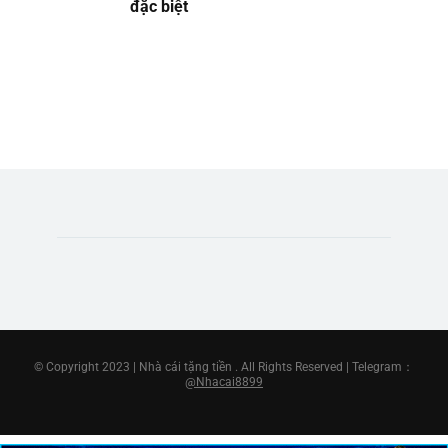
đặc biệt
© Copyright 2023 | Nhà cái tặng tiền . All Rights Reserved | Telegram：
@Nhacai8899