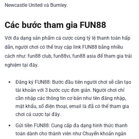
Newcastle United và Burnley.
Các bước tham gia FUN88
Với đa dạng sản phẩm cá cược cùng tỷ lệ thanh toán hấp
dẫn, người chơi có thể truy cập link FUN88 bằng nhiều
cách như: fun88 club, fun88vi, fun88 asia để tham gia trải
nghiệm tại đây.
Đăng ký FUN88: Bước đầu tiên người chơi sẽ cần tạo
tài khoản với 3 bước cực đơn giản. Người chơi chỉ
cần nhập các thông tin cơ bản như tên đăng nhập,
mật khẩu, số điện thoại, email là đã có thể tham gia
chơi cá cược tại đây.
Gửi tiền FUN88: Cung cấp đa dạng hình thức thanh
toán dành cho thành viên như Chuyển khoản ngân