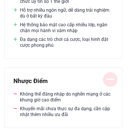
chức uy tín số 1 thế giới
Hỗ trợ nhiều ngôn ngữ, dễ dàng trải nghiệm
dù ở bất kỳ đâu
Hệ thống bảo mật cao cấp nhiều lớp, ngăn
chặn mọi hành vi xâm nhập
Đa dạng các trò chơi cá cược, loại hình đặt
cược phong phú
Nhược Điểm
Không thể đăng nhập do nghẽn mạng ở các
khung giờ cao điểm
Khuyến mãi chưa thực sự đa dạng, cần cập
nhật thêm nhiều ưu đãi