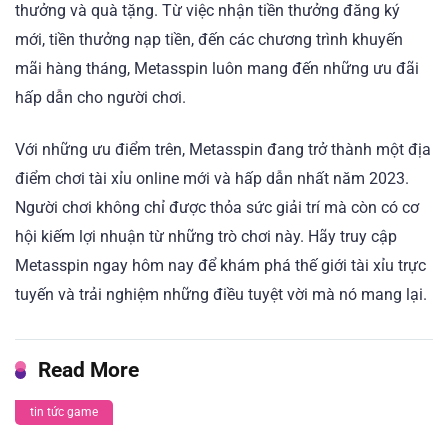
thưởng và quà tặng. Từ việc nhận tiền thưởng đăng ký
mới, tiền thưởng nạp tiền, đến các chương trình khuyến
mãi hàng tháng, Metasspin luôn mang đến những ưu đãi
hấp dẫn cho người chơi.
Với những ưu điểm trên, Metasspin đang trở thành một địa
điểm chơi tài xỉu online mới và hấp dẫn nhất năm 2023.
Người chơi không chỉ được thỏa sức giải trí mà còn có cơ
hội kiếm lợi nhuận từ những trò chơi này. Hãy truy cập
Metasspin ngay hôm nay để khám phá thế giới tài xỉu trực
tuyến và trải nghiệm những điều tuyệt vời mà nó mang lại.
Read More
tin tức game