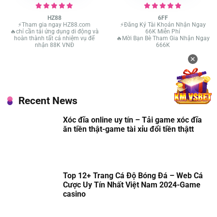
HZ88
6FF
⚡Tham gia ngay HZ88.com
⚡Đăng Ký Tài Khoản Nhận Ngay
🔥chỉ cần tải ứng dụng di động và
66K Miễn Phí
hoàn thành tất cả nhiệm vụ để
🔥Mời Bạn Bè Tham Gia Nhận Ngay
nhận 88K VNĐ
666K
✕
Recent News
Xóc đĩa online uy tín – Tải game xóc đĩa
ăn tiền thật-game tài xỉu đổi tiền thậtt
Top 12+ Trang Cá Độ Bóng Đá – Web Cá
Cược Uy Tín Nhất Việt Nam 2024-Game
casino