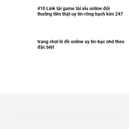
#10 Link tải game tài xỉu online đổi
thưởng tiền thật uy tín-rồng bạch kim 247
trang chơi lô đề online uy tín-bạc nhớ theo
đặc biệt