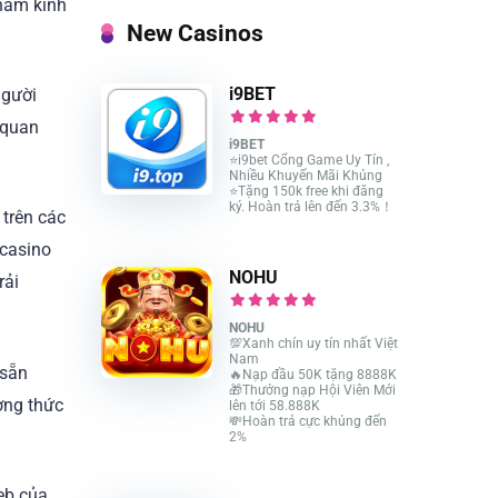
 năm kinh
New Casinos
i9BET
người
 quan
i9BET
⭐️i9bet Cổng Game Uy Tín ,
Nhiều Khuyến Mãi Khủng
⭐️Tặng 150k free khi đăng
ký. Hoàn trả lên đến 3.3%！
 trên các
 casino
NOHU
rải
NOHU
💯Xanh chín uy tín nhất Việt
Nam
 sẵn
🔥Nạp đầu 50K tặng 8888K
🎁Thưởng nạp Hội Viên Mới
ơng thức
lên tới 58.888K
💸Hoàn trả cực khủng đến
2%
eb của