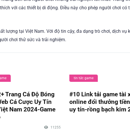
ích với các thiết bị di động. Điều này cho phép người chơi có t
ất lượng tại Việt Nam. Với độ tin cậy, đa dạng trò chơi, dịch vụ
gười chơi thử sức và trải nghiệm.
game
tin tức game
2+ Trang Cá Độ Bóng
#10 Link tải game tài 
Web Cá Cược Uy Tín
online đổi thưởng tiền
Việt Nam 2024-Game
uy tín-rồng bạch kim 
o
11255