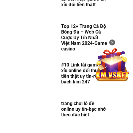
xỉu đổi tiền thậtt
Top 12+ Trang Cá Độ
Bóng Đá – Web Cá
Cược Uy Tín Nhất
✕
Việt Nam 2024-Game
casino
#10 Link tải game tài
xỉu online đổi thưởng
tiền thật uy tín-rồng
bạch kim 247
trang chơi lô đề
online uy tín-bạc nhớ
theo đặc biệt