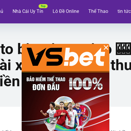
hủ
Nhà Cái Uy Tín
Lô Đề Online
Thể Thao
tin tứ
to bitcoin casino 
×
ài xỉu online đổi t
miền nam