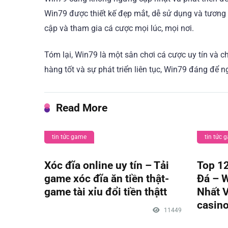
Win79 được thiết kế đẹp mắt, dễ sử dụng và tương th
cập và tham gia cá cược mọi lúc, mọi nơi.
Tóm lại, Win79 là một sân chơi cá cược uy tín và ch
hàng tốt và sự phát triển liên tục, Win79 đáng để n
Read More
tin tức game
tin tức 
Xóc đĩa online uy tín – Tải
Top 1
game xóc đĩa ăn tiền thật-
Đá – 
game tài xỉu đổi tiền thậtt
Nhất 
casin
11449