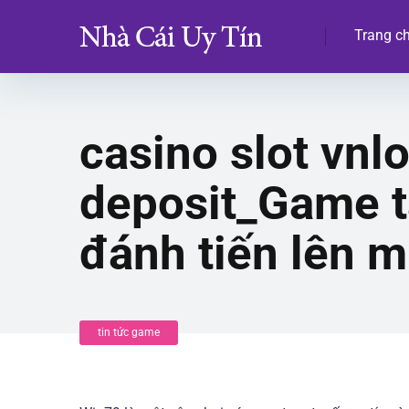
Trang c
casino slot vnlo
deposit_Game t
đánh tiến lên 
tin tức game