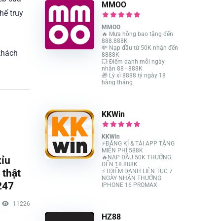
MMOO
hể truy
MMOO
🔥 Mưa hồng bao tặng đến
888.888K
💸 Nạp đầu từ 50K nhận đến
 khách
8888K
💥 Điểm danh mỗi ngày
nhận 88 - 888K
🎁 Lỳ xì 8888 tỷ ngày 18
hàng tháng
KKWin
KKWin
⚡️ĐĂNG KÍ & TẢI APP TẶNG
MIỄN PHÍ 588K
🔥NẠP ĐẦU 50K THƯỞNG
xỉu
ĐẾN 18.888K
 thật
⚡️TĐIỂM DANH LIÊN TỤC 7
NGÀY NHẬN THƯỞNG
247
IPHONE 16 PROMAX
11226
HZ88