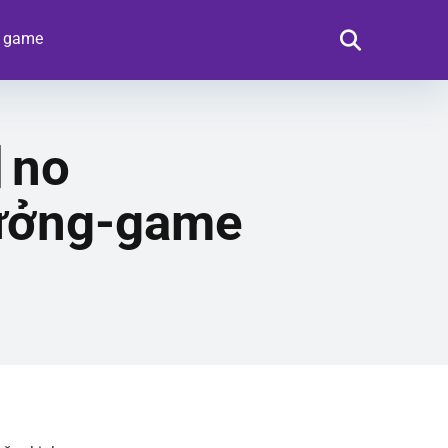
c game
 no
hưởng-game