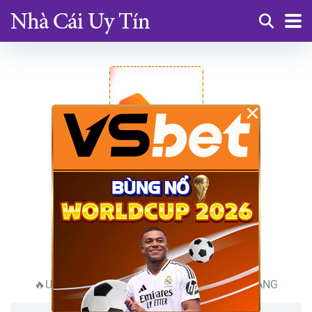
×
28BET
28BET
🔥LẦN NẠP ĐẦU TẶNG 28%
🔥Nhận bao lì xì mỗi ngày
🔥ƯU ĐÃI NGHÌN TỶ NGÀY 8 ,18,28 HÀNG THÁNG