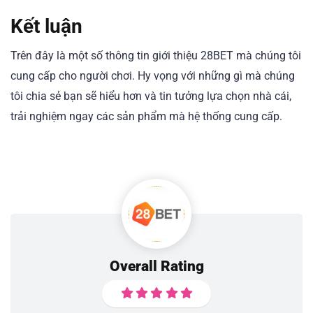
Kết luận
Trên đây là một số thông tin giới thiệu 28BET mà chúng tôi
cung cấp cho người chơi. Hy vọng với những gì mà chúng
tôi chia sẻ bạn sẽ hiểu hơn và tin tưởng lựa chọn nhà cái,
trải nghiệm ngay các sản phẩm mà hệ thống cung cấp.
Overall Rating