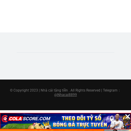
© Copyright 2023 | Nhà cái tặng tiền . All Rights Reserved | Telegram：
@Nhacai8899
×
×
×