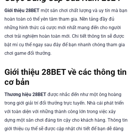
Giới thiệu 28BET
một sân chơi chất lượng và uy tín mà bạn
hoàn toàn có thể yên tâm tham gia. Nền tảng đầy đủ
những hình thức cá cược mới nhất mang đến cho người
chơi trải nghiệm hoàn toàn mới. Chi tiết thông tin sẽ được
bật mí cụ thể ngay sau đây để bạn nhanh chóng tham gia
chơi game đổi thưởng.
Giới thiệu 28BET về các thông tin
cơ bản
Thương hiệu 28BET
được nhắc đến như một ông hoàng
trong giới giải trí đổi thưởng trực tuyến. Nhà cái phát triển
với toàn diện với những thành công lớn trong việc xây
dựng một sân chơi đáng tin cậy cho khách hàng. Thông tin
giới thiệu cụ thể sẽ được cập nhật chi tiết để bạn dễ dàng