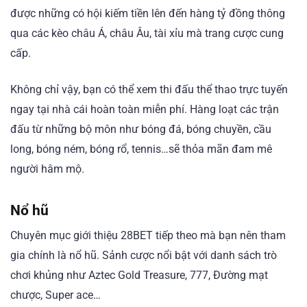
được những có hội kiếm tiền lên đến hàng tỷ đồng thông
qua các kèo châu Á, châu Âu, tài xỉu mà trang cược cung
cấp.
Không chỉ vậy, bạn có thể xem thi đấu thể thao trực tuyến
ngay tại nhà cái hoàn toàn miễn phí. Hàng loạt các trận
đấu từ những bộ môn như bóng đá, bóng chuyền, cầu
long, bóng ném, bóng rổ, tennis…sẽ thỏa mãn đam mê
người hâm mộ.
Nổ hũ
Chuyên mục giới thiệu 28BET tiếp theo mà bạn nên tham
gia chính là nổ hũ. Sảnh cược nổi bật với danh sách trò
chơi khủng như Aztec Gold Treasure, 777, Đường mạt
chược, Super ace…