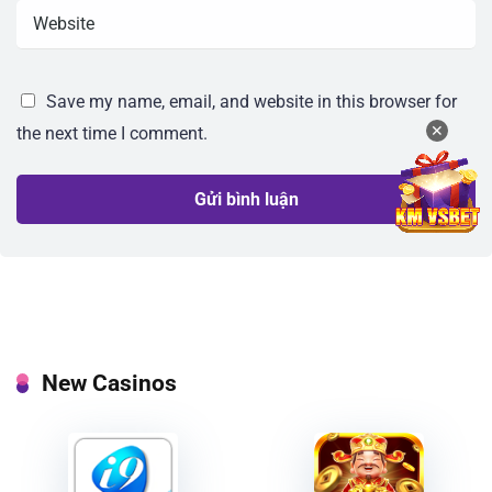
Save my name, email, and website in this browser for
✕
the next time I comment.
New Casinos