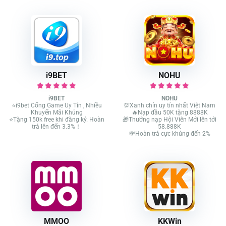
i9BET
NOHU
i9BET
NOHU
⭐️i9bet Cổng Game Uy Tín , Nhiều
💯Xanh chín uy tín nhất Việt Nam
Khuyến Mãi Khủng
🔥Nạp đầu 50K tặng 8888K
⭐️Tặng 150k free khi đăng ký. Hoàn
🎁Thưởng nạp Hội Viên Mới lên tới
trả lên đến 3.3%！
58.888K
💸Hoàn trả cực khủng đến 2%
MMOO
KKWin