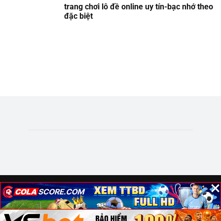
trang chơi lô đề online uy tín-bạc nhớ theo
đặc biệt
×
×
×
© Copyright 2023 | Nhà cái tặng tiền . All Rights Reserved | Telegram：
@Nhacai8899