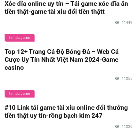
Xóc đĩa online uy tín – Tải game xóc đĩa ăn
tiền thật-game tài xỉu đổi tiền thậtt
11449
tin tức game
Top 12+ Trang Cá Độ Bóng Đá – Web Cá
Cược Uy Tín Nhất Việt Nam 2024-Game
casino
11255
tin tức game
#10 Link tải game tài xỉu online đổi thưởng
tiền thật uy tín-rồng bạch kim 247
11226