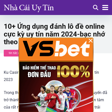
10+ Ứng dụng đánh lô đề online
cực kỳ uy tín năm 2024-bạc nhớ
×
theo đặc biệt
tin tức game
Ku Casino Top – Nền tảng game bài đổi thưởng uy tín
2023
Trong thời đại công nghệ 4.0, việc chơi game trực tuyến đã
trở thành một xu hướng phổ biến và thu hút sự quan tâm
của rất nhiều người. Với mục tiêu mang đến những trải