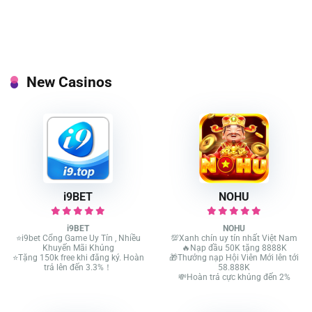
New Casinos
i9BET
NOHU
i9BET
NOHU
⭐️i9bet Cổng Game Uy Tín , Nhiều
💯Xanh chín uy tín nhất Việt Nam
Khuyến Mãi Khủng
🔥Nạp đầu 50K tặng 8888K
⭐️Tặng 150k free khi đăng ký. Hoàn
🎁Thưởng nạp Hội Viên Mới lên tới
trả lên đến 3.3%！
58.888K
💸Hoàn trả cực khủng đến 2%