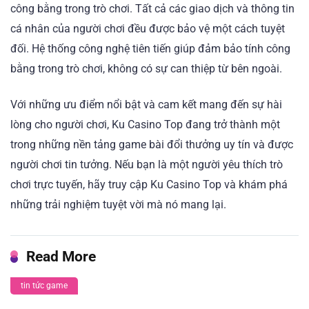
công bằng trong trò chơi. Tất cả các giao dịch và thông tin
cá nhân của người chơi đều được bảo vệ một cách tuyệt
đối. Hệ thống công nghệ tiên tiến giúp đảm bảo tính công
bằng trong trò chơi, không có sự can thiệp từ bên ngoài.
Với những ưu điểm nổi bật và cam kết mang đến sự hài
lòng cho người chơi, Ku Casino Top đang trở thành một
trong những nền tảng game bài đổi thưởng uy tín và được
người chơi tin tưởng. Nếu bạn là một người yêu thích trò
chơi trực tuyến, hãy truy cập Ku Casino Top và khám phá
những trải nghiệm tuyệt vời mà nó mang lại.
Read More
tin tức game